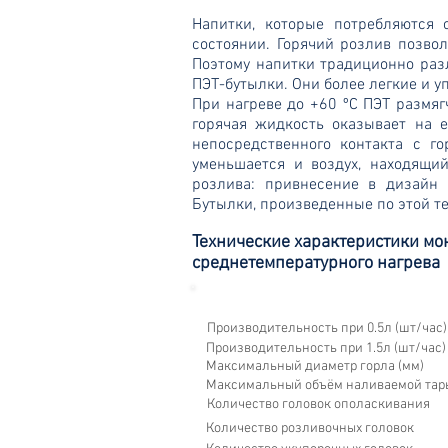
Напитки, которые потребляются 
состоянии. Горячий розлив позвол
Поэтому напитки традиционно разл
ПЭТ-бутылки. Они более легкие и у
При нагреве до +60 ºC ПЭТ размяг
горячая жидкость оказывает на 
непосредственного контакта с г
уменьшается и воздух, находящи
розлива: привнесение в дизайн 
Бутылки, произведенные по этой т
Технические характеристики мо
среднетемпературного нагрева
R
Производительность при
Производительность при
Максимальный д
Максимальный объё
Количество голо
Количество розл