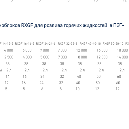
вок 5
8 8 10 12
ноблоков RXGF для розлива горячих жидкостей в ПЭТ-
F 14-12-5 RXGF 16-16-5 RXGF 24-24-6 RXGF 32-32-8 RXGF 40-40-10 RXGF 50-50-12 R
 (шт/час) 4 000 6 000 7 000 9 000 12 000 16 000 18 
 (шт/час) 2 500 4 000 5 000 7 000 8 000 12 000 14 0
етр горла (мм) 38 38 38 38 38 38
аливаемой тары 2 л 2 л 2 л 2 л 2 л 2 л 
к ополаскивания 14 16 24 32 40 50
очных головок 12 16 24 32 40 50 
к 5
5 6 8 10 12 12 