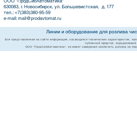
ООО "ПродСибАвтоматика"
630083, г. Новосибирск, ул. Большевистская, д. 177
тел.:
+7(383)380-95-59
e-mail:
mail@prodavtomat.ru
Линии и оборудование для розлива чи
Вся представленная на сайте информация, касающаяся технических характеристик, нали
публичной офертой, определяемой
ООО "ПродСибАвтоматика", не имеет намерения заключить договор на пред