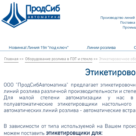
Производство линий 
Поставка
Промыш
Новинка! Линия 19л "под ключ"
Линии розлива
Главная >>
Оборудование розлива в ПЭТ и стекло >>
Этикетировочное об
Этикетирово
ООО "ПродСибАвтоматика" предлагает этикетировочн
линий розлива различной производительности и степе
Для малой степени автоматизации у нас в 
полуавтоматические этикетировщики настольного
автоматических линий розлива - автоматические встр
В зависимости от типа используемой на Вашем прои
этикетировщики для:
можем поставить