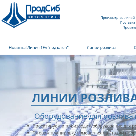
Производство линий 
Поставка
Промыш
Новинка! Линия 19л "под ключ"
Линии розлива
ЛИНИИ РОЗЛИВА
Оборудование для розлива 
Проектируем и производим оборудование для р
Готовим планировку помещения на стадии прор