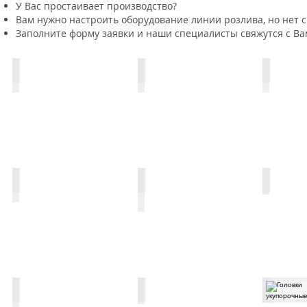
У Вас простаивает производство?
Вам нужно настроить оборудование линии розлива, но нет 
Заполните форму заявки и наши специалисты свяжутся с Ва
Губки цангового захвата
Губки цангового захвата
Стакан т
Звездочка транспортера мойки
Колесо приводное усиленной прочности
Валы, зве
Валы, втулки
Валы приводные
Головки 